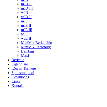
mJD II
mJD III
wJD
wJD II
mJE
mJE II
mJE III
wJE
wJE II
MiniMix Berkenthin
MiniMix Ratzeburg
Bambini
Maxis
Berichte
Ergebnisse
Löwen Turniere
Sponsorenpool
Downloads
Links
Kontakt