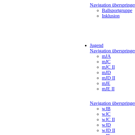
Navigation überspringe
Ballsportgruppe
Inklusion
Jugend
Navigation überspringe
mJA
mJC
mJC II
mJD
mJD II
mJE
mJE II
Navigation überspringe
wJB
wJC
wJC II
wJD
wJD II