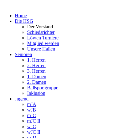
Home
Die HSG
Der Vorstand
Schiedsrichter
Löwen Turniere
Mitglied werden
Unsere Hallen
Senioren
1. Herren
2. Herren
3. Herren
1. Damen
2. Damen
Ballsportgruppe
Inklusion
Jugend
mJA
wJB
mJC
mJC II
wJC
wJC II
mJD