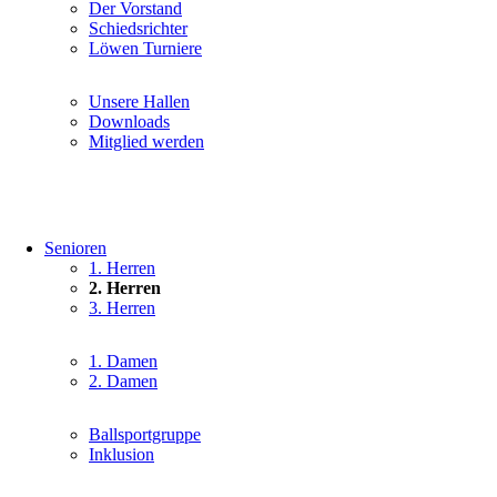
Navigation
Der Vorstand
überspringen
Schiedsrichter
Löwen Turniere
Navigation
Unsere Hallen
überspringen
Downloads
Mitglied werden
Senioren
Navigation
1. Herren
überspringen
2. Herren
3. Herren
Navigation
1. Damen
überspringen
2. Damen
Navigation
Ballsportgruppe
überspringen
Inklusion