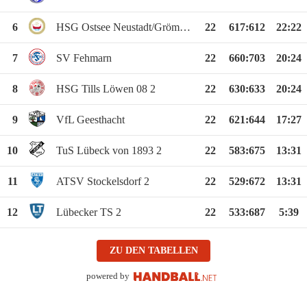
6
HSG Ostsee Neustadt/Grömitz 2
22
617
:
612
22:22
7
SV Fehmarn
22
660
:
703
20:24
8
HSG Tills Löwen 08 2
22
630
:
633
20:24
9
VfL Geesthacht
22
621
:
644
17:27
10
TuS Lübeck von 1893 2
22
583
:
675
13:31
11
ATSV Stockelsdorf 2
22
529
:
672
13:31
12
Lübecker TS 2
22
533
:
687
5:39
ZU DEN TABELLEN
powered by