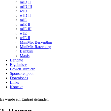
mJD II
mJD III
wJD
wJD II
mJE
mJE II
mJE III
wJE
wJE II
MiniMix Berkenthin
MiniMix Ratzeburg
Bambini
Maxis
Berichte
Ergebnisse
Löwen Turniere
Sponsorenpool
Downloads
Links
Kontakt
Es wurde ein Eintrag gefunden.