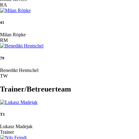
RA
41
Milan Röpke
RM
79
Benedikt Hentschel
TW
Trainer/Betreuerteam
T1
Lukasz Madejak
Trainer