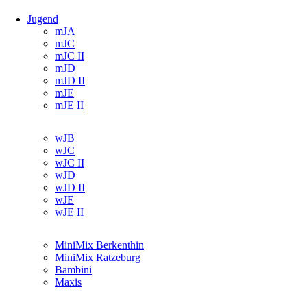
Jugend
Navigation
mJA
überspringen
mJC
mJC II
mJD
mJD II
mJE
mJE II
Navigation
wJB
überspringen
wJC
wJC II
wJD
wJD II
wJE
wJE II
Navigation
MiniMix Berkenthin
überspringen
MiniMix Ratzeburg
Bambini
Maxis