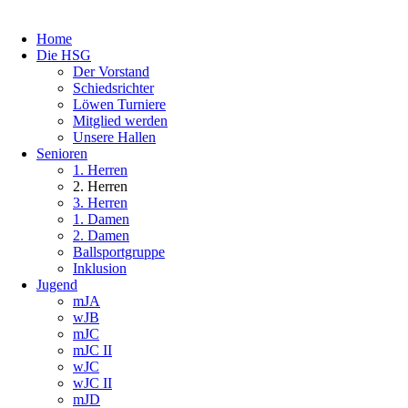
Home
Die HSG
Der Vorstand
Schiedsrichter
Löwen Turniere
Mitglied werden
Unsere Hallen
Senioren
1. Herren
2. Herren
3. Herren
1. Damen
2. Damen
Ballsportgruppe
Inklusion
Jugend
mJA
wJB
mJC
mJC II
wJC
wJC II
mJD