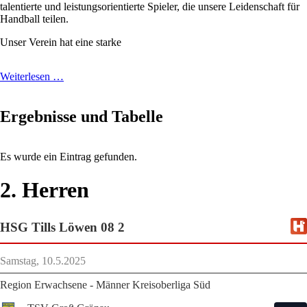
talentierte und leistungsorientierte Spieler, die unsere Leidenschaft für
Handball teilen.
Unser Verein hat eine starke
Gesucht:
Weiterlesen …
Talentierte
Spieler
für
Ergebnisse und Tabelle
die
2.
Herren
Es wurde ein Eintrag gefunden.
Handball
Mannschaft!
2. Herren
HSG Tills Löwen 08 2
Samstag, 10.5.2025
Region Erwachsene - Männer Kreisoberliga Süd