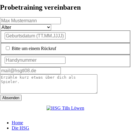
Probetraining vereinbaren
Bitte um einem Rückruf
Absenden
Navigation
Home
überspringen
Die HSG