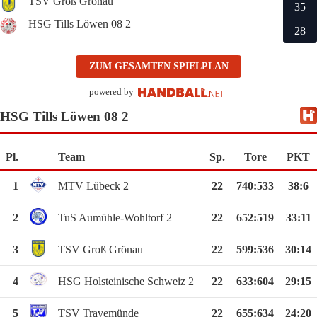
TSV Groß Grönau
35
HSG Tills Löwen 08 2
28
ZUM GESAMTEN SPIELPLAN
powered by
HSG Tills Löwen 08 2
Pl.
Team
Sp.
Tore
PKT
1
MTV Lübeck 2
22
740
:
533
38:6
2
TuS Aumühle-Wohltorf 2
22
652
:
519
33:11
3
TSV Groß Grönau
22
599
:
536
30:14
4
HSG Holsteinische Schweiz 2
22
633
:
604
29:15
5
TSV Travemünde
22
655
:
634
24:20