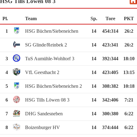
HSG Tills Löwen 08 3
Pl.
Team
Sp.
Tore
PKT
1
HSG Büchen/Siebeneichen
14
454
:
314
26:2
SG Glinde/Reinbek 2
14
423
:
341
26:2
3
TuS Aumühle-Wohltorf 3
14
392
:
344
18:10
4
VfL Geesthacht 2
14
423
:
405
13:15
5
HSG Büchen/Siebeneichen 2
14
308
:
382
10:18
6
HSG Tills Löwen 08 3
14
342
:
406
7:21
7
DHG Sandesneben
14
300
:
380
6:22
8
Boizenburger HV
14
374
:
444
6:22