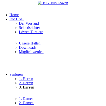
Navigation
Home
überspringen
Die HSG
Navigation
Der Vorstand
überspringen
Schiedsrichter
Löwen Turniere
Navigation
Unsere Hallen
überspringen
Downloads
Mitglied werden
Senioren
Navigation
1. Herren
überspringen
2. Herren
3. Herren
Navigation
1. Damen
überspringen
2. Damen