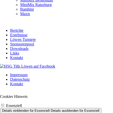
MiniMix Berkenthin
überspringen
MiniMix Ratzeburg
Bambini
Maxis
Berichte
Ergebnisse
Löwen Turniere
Sponsorenpool
Downloads
Links
Kontakt
Navigation
Impressum
überspringen
Datenschutz
Kontakt
Cookies Hinweis
Essenziell
Details einblenden
für Essenziell
Details ausblenden
für Essenziell