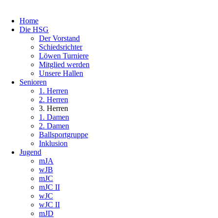
Home
Die HSG
Der Vorstand
Schiedsrichter
Löwen Turniere
Mitglied werden
Unsere Hallen
Senioren
1. Herren
2. Herren
3. Herren
1. Damen
2. Damen
Ballsportgruppe
Inklusion
Jugend
mJA
wJB
mJC
mJC II
wJC
wJC II
mJD