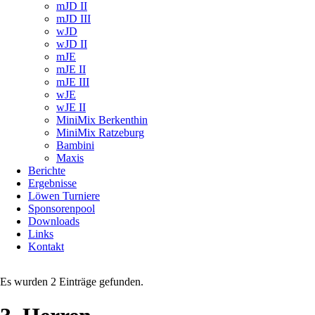
mJD II
mJD III
wJD
wJD II
mJE
mJE II
mJE III
wJE
wJE II
MiniMix Berkenthin
MiniMix Ratzeburg
Bambini
Maxis
Berichte
Ergebnisse
Löwen Turniere
Sponsorenpool
Downloads
Links
Kontakt
Es wurden 2 Einträge gefunden.