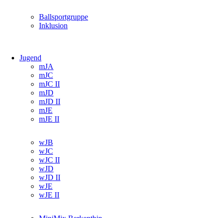
Navigation
Ballsportgruppe
überspringen
Inklusion
Jugend
Navigation
mJA
überspringen
mJC
mJC II
mJD
mJD II
mJE
mJE II
Navigation
wJB
überspringen
wJC
wJC II
wJD
wJD II
wJE
wJE II
Navigation