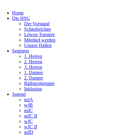
Home
Die HSG
Der Vorstand
Schiedsrichter
Löwen Turniere
Mitglied werden
Unsere Hallen
Senioren
1. Herren
2. Herren
3. Herren
1. Damen
2. Damen
Ballsportgruppe
Inklusion
Jugend
mJA
wJB
mJC
mJC II
wJC
wJC II
mJD