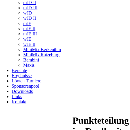
mJD II
mJD III
wJD
wJD II
mJE
mJE II
mJE III
wJE
wJE II
MiniMix Berkenthin
MiniMix Ratzeburg
Bambini
Maxis
Berichte
Ergebnisse
Löwen Turniere
Sponsorenpool
Downloads
Links
Kontakt
Punkteteilung