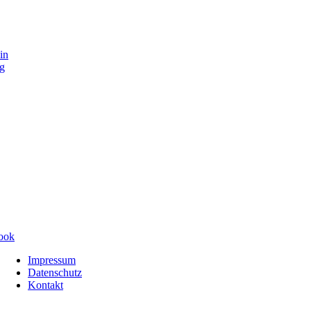
in
g
Navigation
Impressum
überspringen
Datenschutz
Kontakt