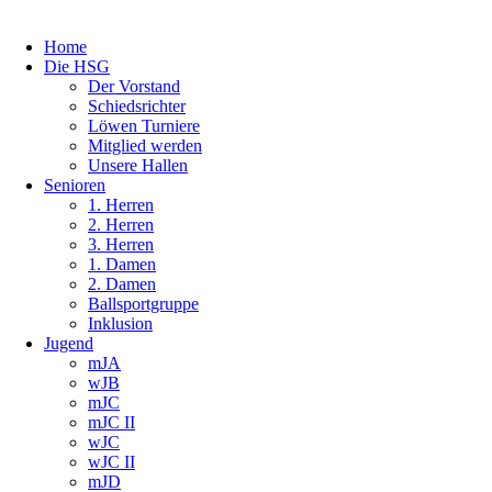
Home
Die HSG
Der Vorstand
Schiedsrichter
Löwen Turniere
Mitglied werden
Unsere Hallen
Senioren
1. Herren
2. Herren
3. Herren
1. Damen
2. Damen
Ballsportgruppe
Inklusion
Jugend
mJA
wJB
mJC
mJC II
wJC
wJC II
mJD