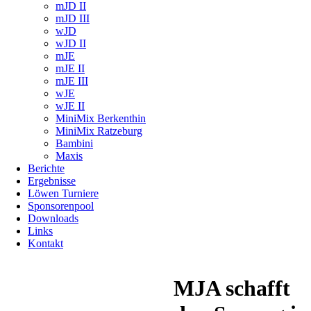
mJD II
mJD III
wJD
wJD II
mJE
mJE II
mJE III
wJE
wJE II
MiniMix Berkenthin
MiniMix Ratzeburg
Bambini
Maxis
Berichte
Ergebnisse
Löwen Turniere
Sponsorenpool
Downloads
Links
Kontakt
MJA schafft