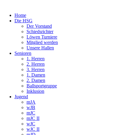
Home
Die HSG
Der Vorstand
Schiedsrichter
Löwen Turniere
Mitglied werden
Unsere Hallen
Senioren
1. Herren
2. Herren
3. Herren
1. Damen
2. Damen
Ballsportgruppe
Inklusion
Jugend
mJA
wJB
mJC
mJC II
wJC
wJC II
mJD