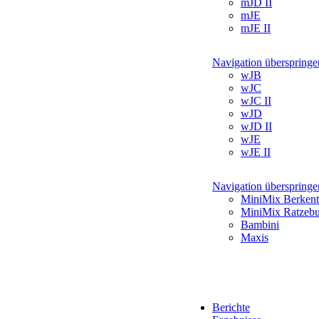
mJD II
mJE
mJE II
Navigation überspringe
wJB
wJC
wJC II
wJD
wJD II
wJE
wJE II
Navigation überspringe
MiniMix Berkent
MiniMix Ratzeb
Bambini
Maxis
Berichte