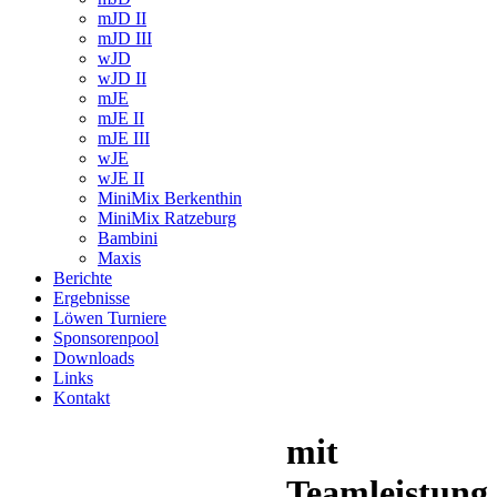
mJD II
mJD III
wJD
wJD II
mJE
mJE II
mJE III
wJE
wJE II
MiniMix Berkenthin
MiniMix Ratzeburg
Bambini
Maxis
Berichte
Ergebnisse
Löwen Turniere
Sponsorenpool
Downloads
Links
Kontakt
mit
Teamleistung