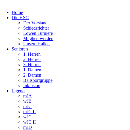
Home
Die HSG
Der Vorstand
Schiedsrichter
Löwen Turniere
Mitglied werden
Unsere Hallen
Senioren
1. Herren
2. Herren
3. Herren
1. Damen
2. Damen
Ballsportgruppe
Inklusion
Jugend
mJA
wJB
mJC
mJC II
wJC
wJC II
mJD