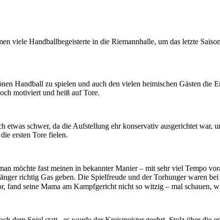
 viele Handballbegeisterte in die Riemannhalle, um das letzte Saison
önen Handball zu spielen und auch den vielen heimischen Gästen die E
och motiviert und heiß auf Tore.
ch etwas schwer, da die Aufstellung ehr konservativ ausgerichtet war
s die ersten Tore fielen.
man möchte fast meinen in bekannter Manier – mit sehr viel Tempo voran
länger richtig Gas geben. Die Spielfreude und der Torhunger waren bei 
or, fand seine Mama am Kampfgericht nicht so witzig – mal schauen, w
ach dem Spiel statt, es wurde der Kreismeister geehrt. Stolz über die 