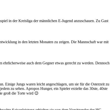
spiel in der Kreisliga der männlichen E-Jugend anzuschauen. Zu Gast
ntwicklung in den letzten Monaten zu zeigen. Die Mannschaft war mit
, um ehrlicherweise auch dem Gegner etwas gerecht zu werden. Dennoch
. Einige Jungs waren leicht angeschlagen, um sie für die Osterzeit zu
jedem zu sehen. Apropos Hunger, ein Spieler erzielte das 30ste, 40ste
ie groß die Torte wird 😉
erbrachte Saisonleistung erhielten sie von dem Vorsitzender der HG