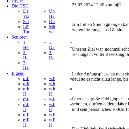
Home
überspringen
25.03.2024 12:20
von mjE
Die HSG
Navigation
Navigation
Der
Unsere
überspringen
überspringen
Vorstand
Hallen
Schiedsrichter
Downloads
Am frühen Sonntagmorgen kamen
Löwen
Mitglied
waren die Jungs aus Glinde.
Turniere
werden
Senioren
Navigation
Navigation
Navigation
1.
1.
Ballsportgruppe
überspringen
überspringen
überspringen
Herren
Damen
Inklusion
Unserer Ziel war, nochmal sch
2.
2.
10 Jungs in voller Besetzung, h
Herren
Damen
3.
Herren
Jugend
In der Anfangsphase tat man si
Navigation
Navigation
Navigation
mJA
wJB
MiniMix
dauerte es nicht allzu lange, bi
überspringen
überspringen
überspringen
mJC
wJC
Berkenthin
mJC
wJC
MiniMix
II
II
Ratzeburg
Über das große Feld ging es – 
mJD
wJD
Bambini
schonen, durften andere daher 
mJD
wJD
Maxis
und sein persönliches 100ste T
II
II
mJE
wJE
mJE
wJE
II
II
Das Highlight fand sicherlich n