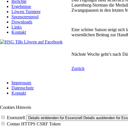
Berichte
Lauenburg-Storman die Medail
Ergebnisse
Zwangspausen in den letzten M
Löwen Turniere
Sponsorenpool
Downloads
Links
Eine schöne Saison neigt sich l
Kontakt
wesentlichen Beitrag zur Handb
Nächste Woche geht’s nach Dä
Zurück
Navigation
Impressum
überspringen
Datenschutz
Kontakt
Cookies Hinweis
Essenziell
Details einblenden
für Essenziell
Details ausblenden
für Ess
Contao HTTPS CSRF Token