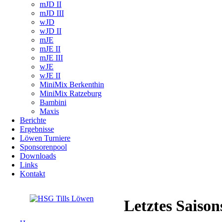
mJD II
mJD III
wJD
wJD II
mJE
mJE II
mJE III
wJE
wJE II
MiniMix Berkenthin
MiniMix Ratzeburg
Bambini
Maxis
Berichte
Ergebnisse
Löwen Turniere
Sponsorenpool
Downloads
Links
Kontakt
Letztes Saison
Navigation