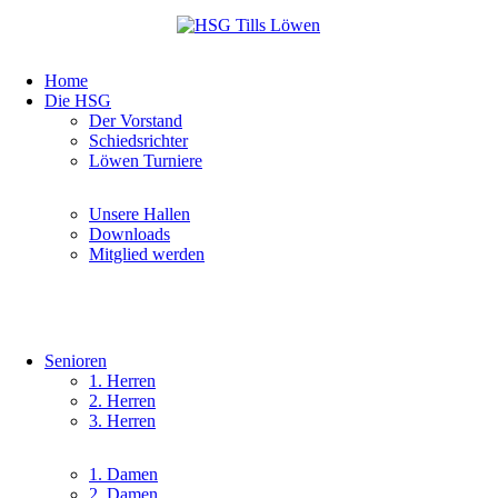
Navigation
Home
überspringen
Die HSG
Navigation
Der Vorstand
überspringen
Schiedsrichter
Löwen Turniere
Navigation
Unsere Hallen
überspringen
Downloads
Mitglied werden
Senioren
Navigation
1. Herren
überspringen
2. Herren
3. Herren
Navigation
1. Damen
überspringen
2. Damen