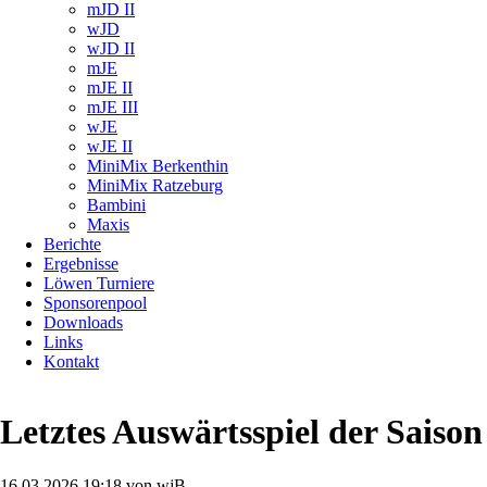
mJD II
wJD
wJD II
mJE
mJE II
mJE III
wJE
wJE II
MiniMix Berkenthin
MiniMix Ratzeburg
Bambini
Maxis
Berichte
Ergebnisse
Löwen Turniere
Sponsorenpool
Downloads
Links
Kontakt
Letztes Auswärtsspiel der Saison
16.03.2026 19:18
von wjB