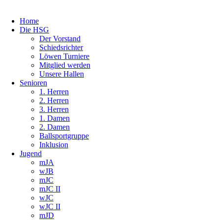
Home
Die HSG
Der Vorstand
Schiedsrichter
Löwen Turniere
Mitglied werden
Unsere Hallen
Senioren
1. Herren
2. Herren
3. Herren
1. Damen
2. Damen
Ballsportgruppe
Inklusion
Jugend
mJA
wJB
mJC
mJC II
wJC
wJC II
mJD