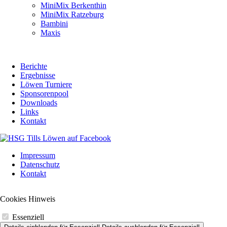
Navigation
MiniMix Berkenthin
überspringen
MiniMix Ratzeburg
Bambini
Maxis
Berichte
Ergebnisse
Löwen Turniere
Sponsorenpool
Downloads
Links
Kontakt
Navigation
Impressum
überspringen
Datenschutz
Kontakt
Cookies Hinweis
Essenziell