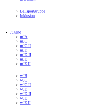
Navigation
Ballsportgruppe
überspringen
Inklusion
Jugend
Navigation
mJA
überspringen
mJC
mJC II
mJD
mJD II
mJE
mJE II
Navigation
wJB
überspringen
wJC
wJC II
wJD
wJD II
wJE
wJE II